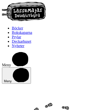
Böcker
Bokskaparna
Prylar
Deckarhuset
Nyheter
Meny
Meny