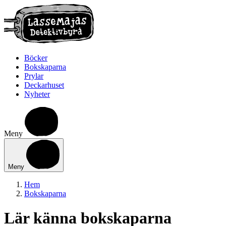
Böcker
Bokskaparna
Prylar
Deckarhuset
Nyheter
Meny
Meny
Hem
Bokskaparna
Lär känna bokskaparna