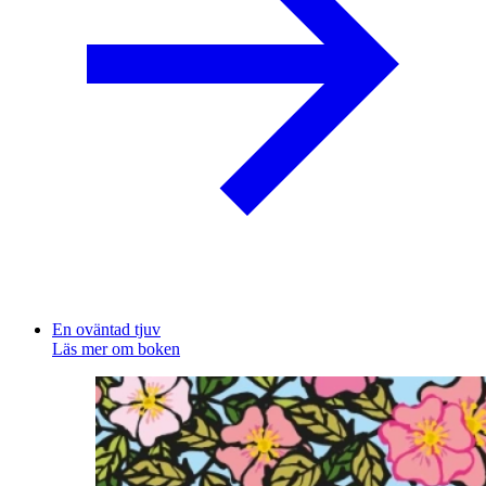
En oväntad tjuv
Läs mer om boken