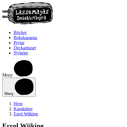
Böcker
Bokskaparna
Prylar
Deckarhuset
Nyheter
Meny
Meny
Hem
Karaktärer
Errol Wiiking
Errol Wiiking