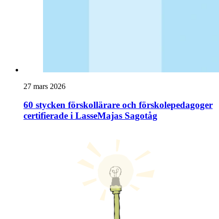
27 mars 2026
60 stycken förskollärare och förskolepedagoger
certifierade i LasseMajas Sagotåg