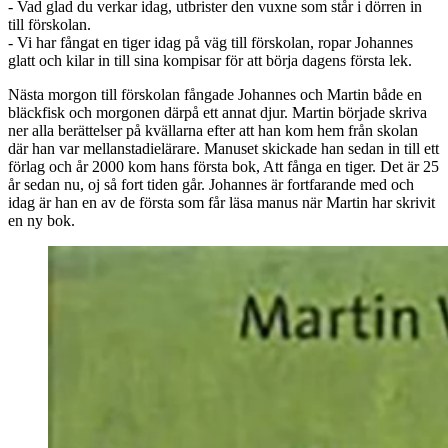
- Vad glad du verkar idag, utbrister den vuxne som står i dörren in
till förskolan.
- Vi har fångat en tiger idag på väg till förskolan, ropar Johannes
glatt och kilar in till sina kompisar för att börja dagens första lek.
Nästa morgon till förskolan fångade Johannes och Martin både en
bläckfisk och morgonen därpå ett annat djur. Martin började skriva
ner alla berättelser på kvällarna efter att han kom hem från skolan
där han var mellanstadielärare. Manuset skickade han sedan in till ett
förlag och år 2000 kom hans första bok, Att fånga en tiger. Det är 25
år sedan nu, oj så fort tiden går. Johannes är fortfarande med och
idag är han en av de första som får läsa manus när Martin har skrivit
en ny bok.