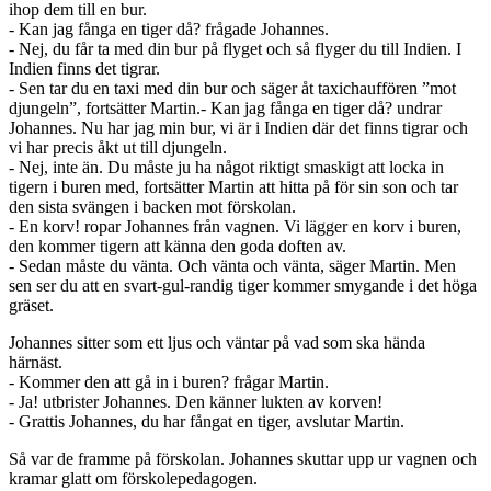
ihop dem till en bur.
- Kan jag fånga en tiger då? frågade Johannes.
- Nej, du får ta med din bur på flyget och så flyger du till Indien. I
Indien finns det tigrar.
- Sen tar du en taxi med din bur och säger åt taxichauffören ”mot
djungeln”, fortsätter Martin.- Kan jag fånga en tiger då? undrar
Johannes. Nu har jag min bur, vi är i Indien där det finns tigrar och
vi har precis åkt ut till djungeln.
- Nej, inte än. Du måste ju ha något riktigt smaskigt att locka in
tigern i buren med, fortsätter Martin att hitta på för sin son och tar
den sista svängen i backen mot förskolan.
- En korv! ropar Johannes från vagnen. Vi lägger en korv i buren,
den kommer tigern att känna den goda doften av.
- Sedan måste du vänta. Och vänta och vänta, säger Martin. Men
sen ser du att en svart-gul-randig tiger kommer smygande i det höga
gräset.
Johannes sitter som ett ljus och väntar på vad som ska hända
härnäst.
- Kommer den att gå in i buren? frågar Martin.
- Ja! utbrister Johannes. Den känner lukten av korven!
- Grattis Johannes, du har fångat en tiger, avslutar Martin.
Så var de framme på förskolan. Johannes skuttar upp ur vagnen och
kramar glatt om förskolepedagogen.