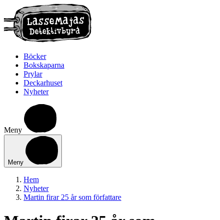
Böcker
Bokskaparna
Prylar
Deckarhuset
Nyheter
Meny
Meny
Hem
Nyheter
Martin firar 25 år som författare