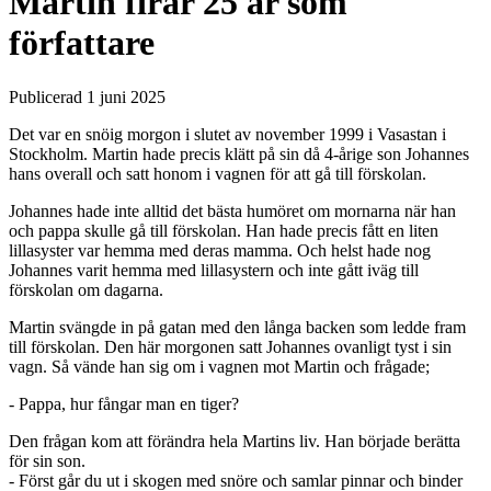
Martin firar 25 år som
författare
Publicerad
1 juni 2025
Det var en snöig morgon i slutet av november 1999 i Vasastan i
Stockholm. Martin hade precis klätt på sin då 4-årige son Johannes
hans overall och satt honom i vagnen för att gå till förskolan.
Johannes hade inte alltid det bästa humöret om mornarna när han
och pappa skulle gå till förskolan. Han hade precis fått en liten
lillasyster var hemma med deras mamma. Och helst hade nog
Johannes varit hemma med lillasystern och inte gått iväg till
förskolan om dagarna.
Martin svängde in på gatan med den långa backen som ledde fram
till förskolan. Den här morgonen satt Johannes ovanligt tyst i sin
vagn. Så vände han sig om i vagnen mot Martin och frågade;
- Pappa, hur fångar man en tiger?
Den frågan kom att förändra hela Martins liv. Han började berätta
för sin son.
- Först går du ut i skogen med snöre och samlar pinnar och binder