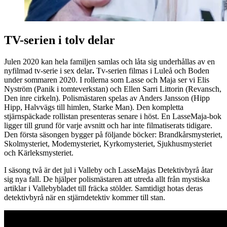
TV-serien i tolv delar
Julen 2020 kan hela familjen samlas och låta sig underhållas av en
nyfilmad tv-serie i sex delar
.
Tv-serien filmas i Luleå och Boden
under sommaren 2020. I rollerna som Lasse och Maja ser vi Elis
Nyström (Panik i tomteverkstan) och Ellen Sarri Littorin (Revansch,
Den inre cirkeln). Polismästaren spelas av Anders Jansson (Hipp
Hipp, Halvvägs till himlen, Starke Man). Den kompletta
stjärnspäckade rollistan presenteras senare i höst. En LasseMaja-bok
ligger till grund för varje avsnitt och har inte filmatiserats tidigare.
Den första säsongen bygger på följande böcker: Brandkårsmysteriet,
Skolmysteriet, Modemysteriet, Kyrkomysteriet, Sjukhusmysteriet
och Kärleksmysteriet.
I säsong två är det jul i Valleby och LasseMajas Detektivbyrå åtar
sig nya fall. De hjälper polismästaren att utreda allt från mystiska
artiklar i Vallebybladet till fräcka stölder. Samtidigt hotas deras
detektivbyrå när en stjärndetektiv kommer till stan.