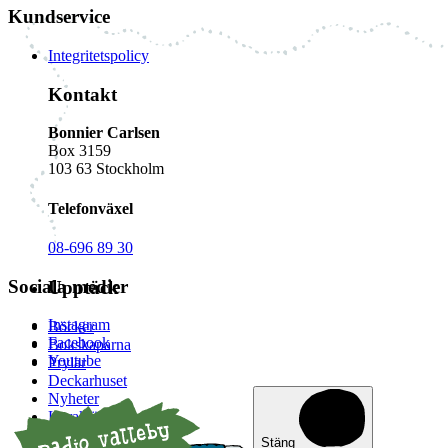
Kundservice
Integritetspolicy
Kontakt
Bonnier Carlsen
Box 3159
103 63 Stockholm
Telefonväxel
08-696 89 30
Sociala medier
Upptäck
Instagram
Böcker
Facebook
Bokskaparna
Youtube
Prylar
Deckarhuset
Nyheter
Karaktärer
Klurigheter
Stäng