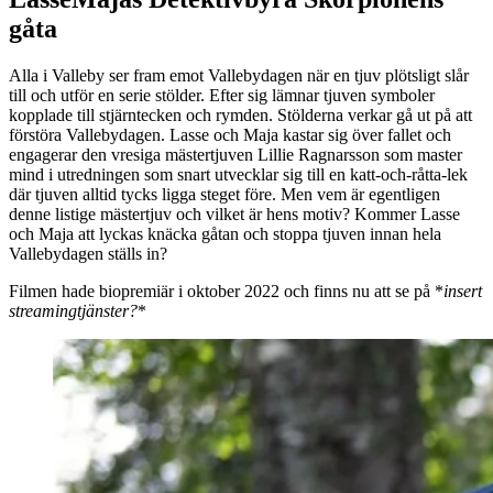
gåta
Alla i Valleby ser fram emot Vallebydagen när en tjuv plötsligt slår
till och utför en serie stölder. Efter sig lämnar tjuven symboler
kopplade till stjärntecken och rymden. Stölderna verkar gå ut på att
förstöra Vallebydagen. Lasse och Maja kastar sig över fallet och
engagerar den vresiga mästertjuven Lillie Ragnarsson som master
mind i utredningen som snart utvecklar sig till en katt-och-råtta-lek
där tjuven alltid tycks ligga steget före. Men vem är egentligen
denne listige mästertjuv och vilket är hens motiv? Kommer Lasse
och Maja att lyckas knäcka gåtan och stoppa tjuven innan hela
Vallebydagen ställs in?
Filmen hade biopremiär i oktober 2022 och finns nu att se på *
insert
streamingtjänster?
*