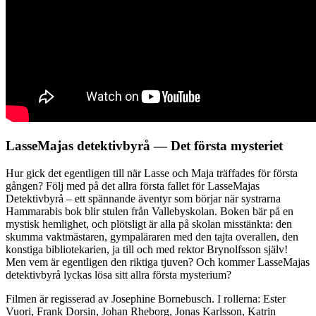
LasseMajas detektivbyrå — Det första mysteriet
Hur gick det egentligen till när Lasse och Maja träffades för första
gången? Följ med på det allra första fallet för LasseMajas
Detektivbyrå – ett spännande äventyr som börjar när systrarna
Hammarabis bok blir stulen från Vallebyskolan. Boken bär på en
mystisk hemlighet, och plötsligt är alla på skolan misstänkta: den
skumma vaktmästaren, gympaläraren med den tajta overallen, den
konstiga bibliotekarien, ja till och med rektor Brynolfsson själv!
Men vem är egentligen den riktiga tjuven? Och kommer LasseMajas
detektivbyrå lyckas lösa sitt allra första mysterium?
Filmen är regisserad av Josephine Bornebusch. I rollerna: Ester
Vuori, Frank Dorsin, Johan Rheborg, Jonas Karlsson, Katrin