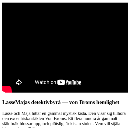
LasseMajas detektivbyrå — von Broms hemlighet
Lasse och Maja hittar en gammal mystisk kista. Den visar sig tillhöra
den excentriska släkten Von Broms. Ett flera hundra år gammalt
släktbråk blossar upp, och plötsligt är kistan stulen. Vem vill stjäla