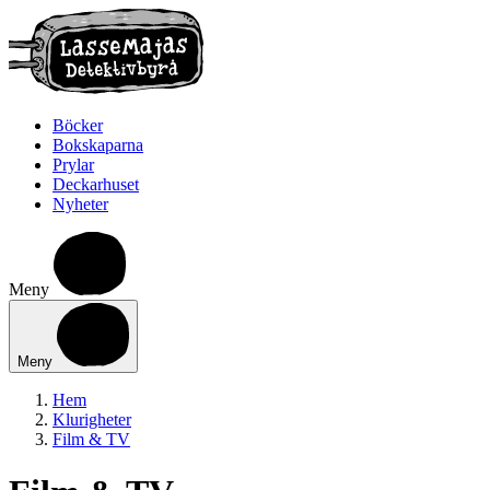
Böcker
Bokskaparna
Prylar
Deckarhuset
Nyheter
Meny
Meny
Hem
Klurigheter
Film & TV