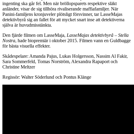
ingenting ska går fel. Men när bröllopsparets respektive släkt
anländer, visar de sig tillhöra rivaliserande maffiafamiljer. När
Panini-familjens kronjuveler plötsligt försvinner, tar LasseMajas
detektivbyrå sig an fallet för att mycket snart inse att detektiverna
själva är huvudmisstänkta.
Den fjärde filmen om LasseMaja,
LasseMajas detektivbyrå – Stella
Nostra
, hade biopremiär i oktober 2015. Filmen vann en Guldbagge
för bästa visuella effekter.
Skådespelare: Amanda Pajus, Lukas Holgersson, Nassim Al Fakir,
Sara Sommerfeld, Tomas Norström, Alexandra Rapaport och
Christine Meltzer
Regissör: Walter Söderlund och Pontus Klänge