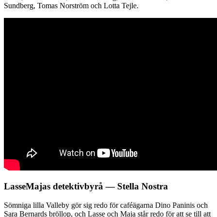
Sundberg, Tomas Norström och Lotta Tejle.
LasseMajas detektivbyrå — Stella Nostra
Sömniga lilla Valleby gör sig redo för caféägarna Dino Paninis och
Sara Bernards bröllop, och Lasse och Maja står redo för att se till att