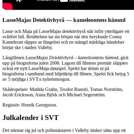
LasseMajas Detektivbyrå — kameleontens hämnd
Lasse och Maja på LasseMajas detektivbyrå står inför ytterligare ett
svårlöst fall. Berättelsen tar sin början när den beryktade Conny
Kameleont slipper ur fängelset och en mängd märkliga händelser
börjar ske i staden Valleby.
Långfilmen
LasseMajas Detektivbyrå – kameleontens hämnd
, gick
upp på biograferna julen 2008. Lagom till filmens premiär släpptes
också ett nytt LasseMaja-dataspel. Spelet har delats ut på
biograferna i samband med biljettköp till filmen. Spelet fick betyg 5
av 5 möjliga i SVT:s nyhetsmorgon.
Skådespelare: Matilda Grahn, Teodor Runsiö, Tomas Norström,
Jacob Ericksson, Anna Björk och Michael Segerström.
Regissör: Henrik Georgsson.
Julkalender i SVT
Det närmar sig jul och polismästaren i Valleby tänker sätta upp ett