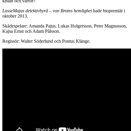
kistan och varför?
LasseMajas detektivbyrå – von Broms hemlighet
hade biopremiär i
oktober 2013.
Skådespelare: Amanda Pajus, Lukas Holgersson, Peter Magnusson,
Kajsa Ernst och Adam Pålsson.
Regissör: Walter Söderlund och Pontus Klänge.