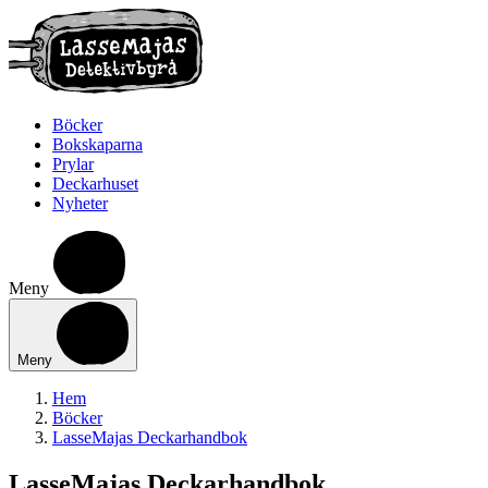
Böcker
Bokskaparna
Prylar
Deckarhuset
Nyheter
Meny
Meny
Hem
Böcker
LasseMajas Deckarhandbok
LasseMajas Deckarhandbok