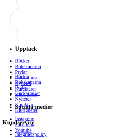
Upptäck
Böcker
Bokskaparna
Prylar
Böcker
Deckarhuset
Bokskaparna
Nyheter
Prylar
Karaktärer
Deckarhuset
Klurigheter
Nyheter
Karaktärer
Sociala medier
Klurigheter
Instagram
Kundservice
Facebook
Youtube
Integritetspolicy