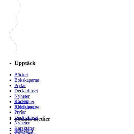
Upptäck
Böcker
Bokskaparna
Prylar
Deckarhuset
Nyheter
Böcker
Karaktärer
Bokskaparna
Klurigheter
Prylar
Deckarhuset
Sociala medier
Nyheter
Karaktärer
Instagram
Klurigheter