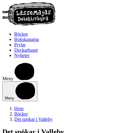
Böcker
Bokskaparna
Prylar
Deckarhuset
Nyheter
Meny
Meny
Hem
Böcker
Det spökar i Valleby
Det spökar i Valleby