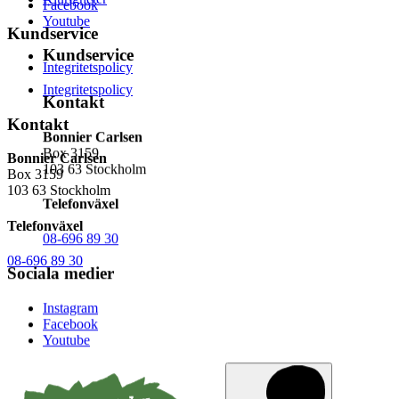
Facebook
Youtube
Kundservice
Kundservice
Integritetspolicy
Integritetspolicy
Kontakt
Kontakt
Bonnier Carlsen
Box 3159
Bonnier Carlsen
103 63 Stockholm
Box 3159
103 63 Stockholm
Telefonväxel
Telefonväxel
08-696 89 30
08-696 89 30
Sociala medier
Instagram
Facebook
Youtube