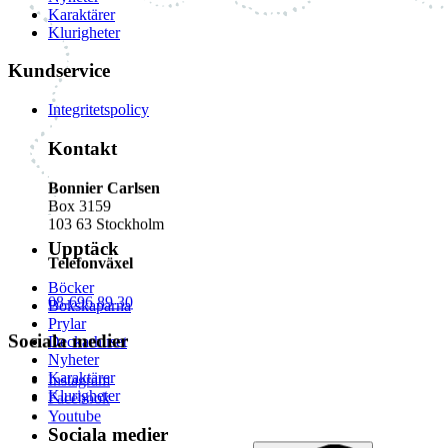
Karaktärer
Klurigheter
Kundservice
Integritetspolicy
Kontakt
Bonnier Carlsen
Box 3159
103 63 Stockholm
Upptäck
Telefonväxel
Böcker
08-696 89 30
Bokskaparna
Prylar
Sociala medier
Deckarhuset
Nyheter
Karaktärer
Instagram
Klurigheter
Facebook
Youtube
Sociala medier