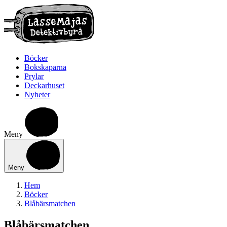
Böcker
Bokskaparna
Prylar
Deckarhuset
Nyheter
Meny
Meny
Hem
Böcker
Blåbärsmatchen
Blåbärsmatchen