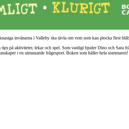
e knasiga invånarna i Valleby ska tävla om vem som kan plocka flest bl
s på aktiviteter, lekar och spel. Som vanligt bjuder Dino och Sara från c
bykunskaper i en utmanande frågesport. Boken som håller hela sommaren!