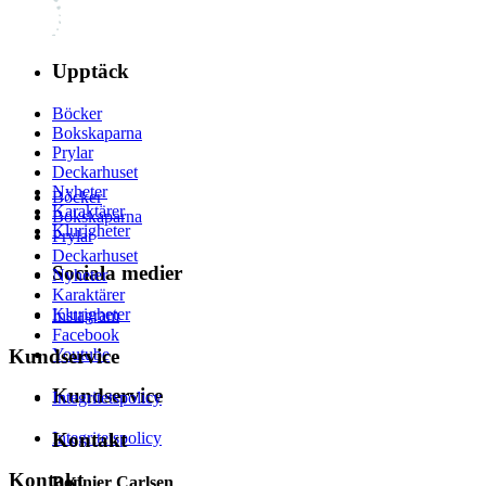
Upptäck
Böcker
Bokskaparna
Prylar
Deckarhuset
Nyheter
Böcker
Karaktärer
Bokskaparna
Klurigheter
Prylar
Deckarhuset
Sociala medier
Nyheter
Karaktärer
Klurigheter
Instagram
Facebook
Youtube
Kundservice
Kundservice
Integritetspolicy
Integritetspolicy
Kontakt
Kontakt
Bonnier Carlsen