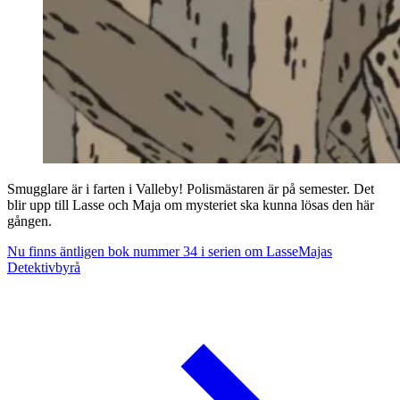
Smugglare är i farten i Valleby! Polismästaren är på semester. Det
blir upp till Lasse och Maja om mysteriet ska kunna lösas den här
gången.
Nu finns äntligen bok nummer 34 i serien om LasseMajas
Detektivbyrå