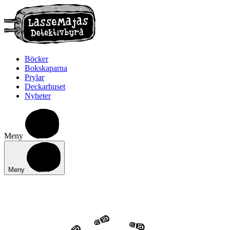
Böcker
Bokskaparna
Prylar
Deckarhuset
Nyheter
Meny
Meny